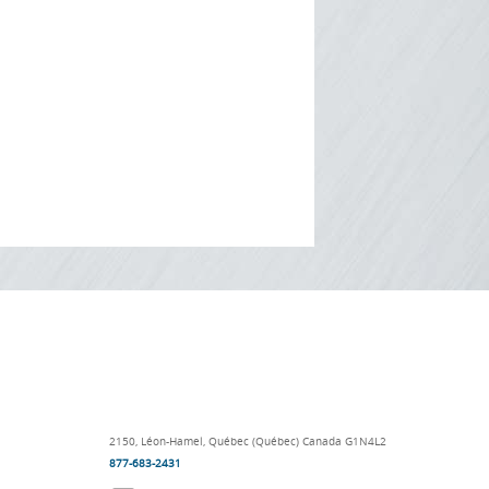
2150,
Léon-Hamel,
Québec (Québec) Canada
G1N4L2
877-683-2431